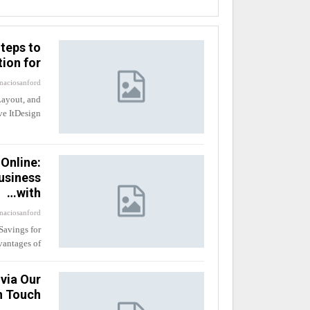
teps to
ion for…
naciosanford
Layout, and
e ItDesign…
Online:
usiness
with…
naciosanford
Savings for
antages of…
via Our
n Touch…