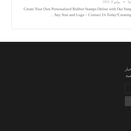
Ig
يوليو 8, 2025
Create Your Own Personalized Rubber Stamps Online with Our Simp
Any Size and Logo – Contact Us Today!Creatin
بار
ية.