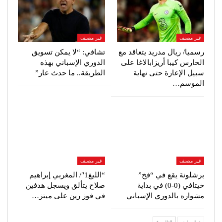
غير مصنف
غير مصنف
رسميا/ ريال مدريد يتعاقد مع
تشافي: “لا يمكن تسويق
الحارس كيبا أريزابالاغا على
الدوري الإسباني بهذه
سبيل الإعارة حتى نهاية
الطريقة.. ما حدث عار”
الموسم…
غير مصنف
غير مصنف
برشلونة يقع في “فخ”
“الليغ1″/ المغربي إبراهيم
خيتافي (0-0) في بداية
صلاح يتألق ويسجل هدفين
مشواره بالدوري الإسباني
في فوز رين على ميتز…