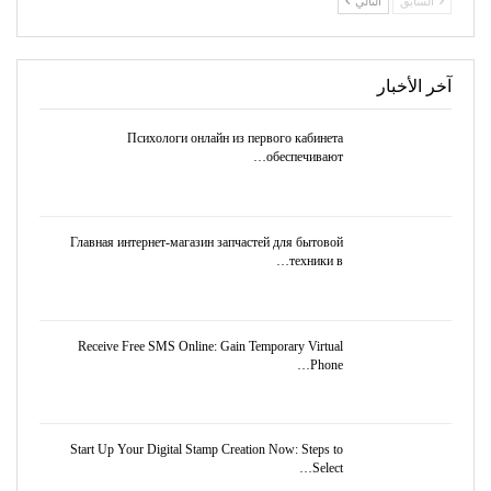
السابق
التالي
آخر الأخبار
Психологи онлайн из первого кабинета
обеспечивают…
Главная интернет-магазин запчастей для бытовой
техники в…
Receive Free SMS Online: Gain Temporary Virtual
Phone…
Start Up Your Digital Stamp Creation Now: Steps to
Select…