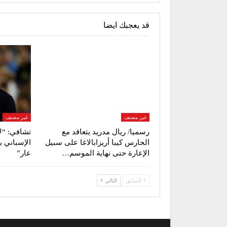
قد يعجبك ايضا
غير مصنف
غير مصنف
رسميا/ ريال مدريد يتعاقد مع
تشافي: “ل
الحارس كيبا أريزابالاغا على سبيل
الإسباني ب
الإعارة حتى نهاية الموسم…
عار”
السابق
التالي