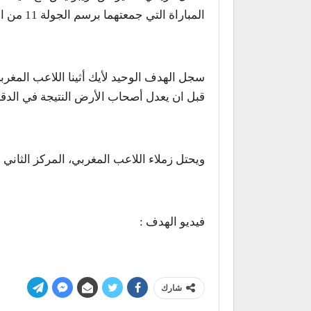
المباراة التي جمعتهما برسم الجولة 11 من الدوري اليوناني الممتاز.
قبل ان يعدل أصحاب الأرض النتيجة في الدقيقة 58 عن طريق اللاعب ر
ويحتل زملاء اللاعب المغربي، المركز الثاني برصيد 25 نقطة خلف المتصدر باناتيتايكوس
فيديو الهدف :
شارك