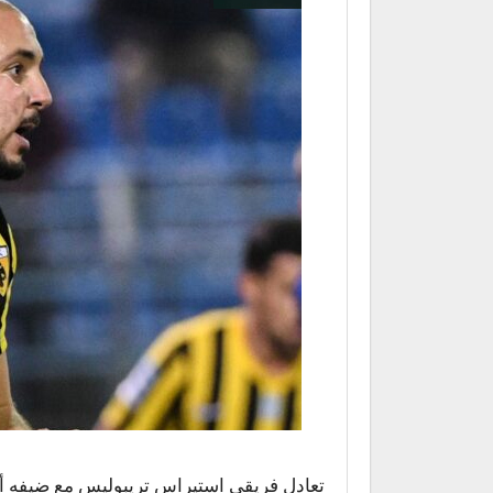
تعادل فريقي استيراس تريبوليس مع ضيفه أيك 