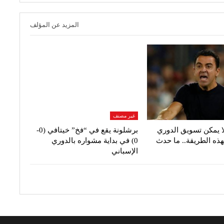
المزيد عن المؤلف
غير مصنف
ا يمكن تسويق الدوري
برشلونة يقع في “فخ” خيتافي (0-
هذه الطريقة.. ما حدث
0) في بداية مشواره بالدوري
الإسباني