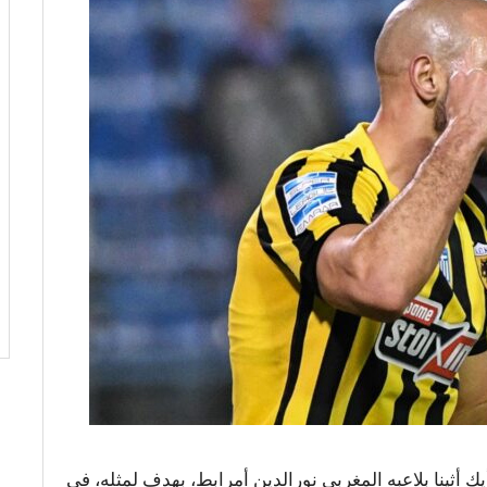
أثينا بلاعبه المغربي نورالدين أمرابط، بهدف لمثله، في