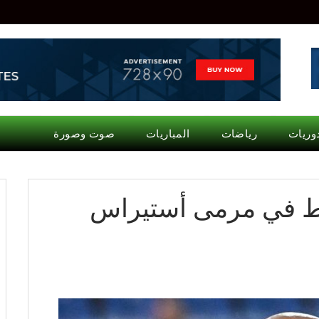
وريات
رياضات
المباريات
صوت وصورة
بط في مرمى أستيراس