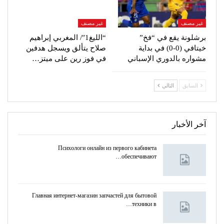
غير مصنف
غير مصنف
برشلونة يقع في “فخ”
“الليغ1″/ المغربي إبراهيم
خيتافي (0-0) في بداية
صلاح يتألق ويسجل هدفين
مشواره بالدوري الإسباني
في فوز رين على ميتز…
السابق
التالي
آخر الأخبار
Психологи онлайн из первого кабинета
обеспечивают…
Главная интернет-магазин запчастей для бытовой
техники в…