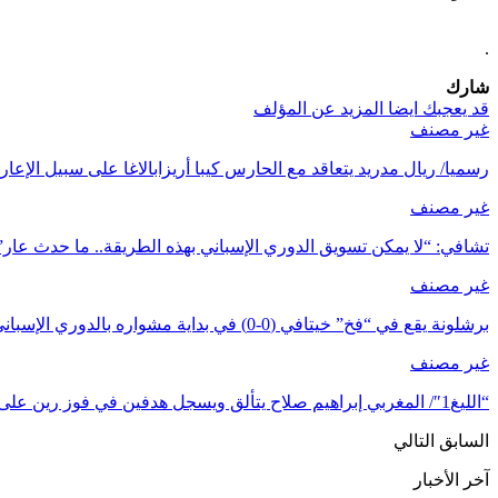
.
شارك
قد يعجبك ايضا
المزيد عن المؤلف
غير مصنف
رسميا/ ريال مدريد يتعاقد مع الحارس كيبا أريزابالاغا على سبيل الإع
غير مصنف
تشافي: “لا يمكن تسويق الدوري الإسباني بهذه الطريقة.. ما حدث عار”
غير مصنف
برشلونة يقع في “فخ” خيتافي (0-0) في بداية مشواره بالدوري الإسباني
غير مصنف
“الليغ1″/ المغربي إبراهيم صلاح يتألق ويسجل هدفين في فوز رين على ميتز…
السابق
التالي
آخر الأخبار