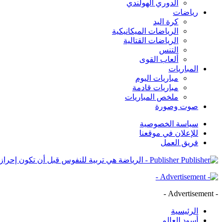
الدوري الهولندي
رياضات
كرة اليد
الرياضات الميكانيكية
الرياضات القتالية
التنس
ألعاب القوى
المباريات
مباريات اليوم
مباريات قادمة
ملخص المباريات
صوت وصورة
سياسة الخصوصية
للإعلان في موقعنا
فريق العمل
Publisher - الرياضة هي تربية للنفوس قبل أن تكون إحرازاً للكؤوس
- Advertisement -
الرئيسية
أسود العالم