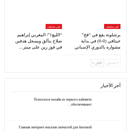
غير مصنف
غير مصنف
برشلونة يقع في “فخ”
“الليغ1″/ المغربي إبراهيم
خيتافي (0-0) في بداية
صلاح يتألق ويسجل هدفين
مشواره بالدوري الإسباني
في فوز رين على ميتز…
السابق
التالي
آخر الأخبار
Психологи онлайн из первого кабинета
обеспечивают…
Главная интернет-магазин запчастей для бытовой