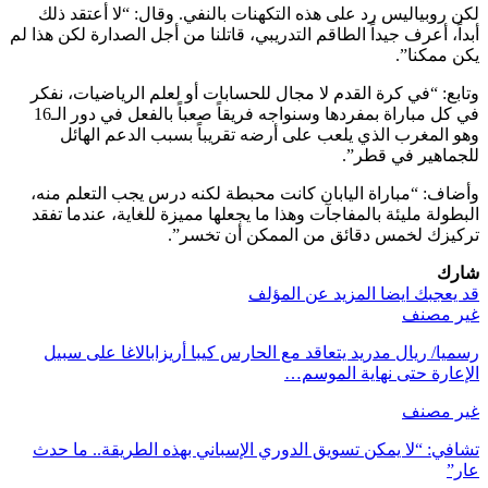
لكن روبياليس رد على هذه التكهنات بالنفي. وقال: “لا أعتقد ذلك
أبداً، أعرف جيداً الطاقم التدريبي، قاتلنا من أجل الصدارة لكن هذا لم
يكن ممكنا”.
وتابع: “في كرة القدم لا مجال للحسابات أو لعلم الرياضيات، نفكر
في كل مباراة بمفردها وسنواجه فريقاً صعباً بالفعل في دور الـ16
وهو المغرب الذي يلعب على أرضه تقريباً بسبب الدعم الهائل
للجماهير في قطر”.
وأضاف: “مباراة اليابان كانت محبطة لكنه درس يجب التعلم منه،
البطولة مليئة بالمفاجآت وهذا ما يجعلها مميزة للغاية، عندما تفقد
تركيزك لخمس دقائق من الممكن أن تخسر”.
شارك
قد يعجبك ايضا
المزيد عن المؤلف
غير مصنف
رسميا/ ريال مدريد يتعاقد مع الحارس كيبا أريزابالاغا على سبيل
الإعارة حتى نهاية الموسم…
غير مصنف
تشافي: “لا يمكن تسويق الدوري الإسباني بهذه الطريقة.. ما حدث
عار”