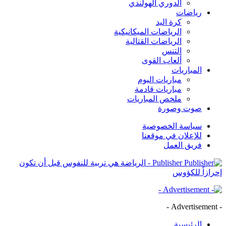
الدوري الهولندي
رياضات
كرة اليد
الرياضات الميكانيكية
الرياضات القتالية
التنس
ألعاب القوى
المباريات
مباريات اليوم
مباريات قادمة
ملخص المباريات
صوت وصورة
سياسة الخصوصية
للإعلان في موقعنا
فريق العمل
Publisher - الرياضة هي تربية للنفوس قبل أن تكون
إحرازاً للكؤوس
- Advertisement -
الرئيسية