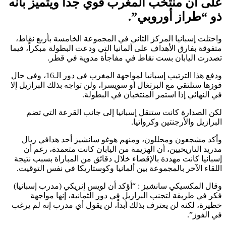
على أن منتخب المغرب قوي جداً ويتميز بأنه
ذو “طراز أوروبي”.
واحتلت إسبانيا المركز الثاني في المجموعة الخامسة بأربع نقاط،
متفوقة بفارق الأهداف على ألمانيا التي ودعت البطولة مبكراً، فيما
تصدرت اليابان بست نقاط في مفاجأة مدوية في قطر.
ودفع هذا الترتيب إسبانيا لمواجهة المغرب في دور الـ16، وفي حال
فوزها ستلتقي مع البرتغال أو سويسرا، ولن تواجه بذلك البرازيل إلا
في النهائي إذا استمر المنتخبان في البطولة.
لكن الصدارة كانت ستنقل إسبانيا إلى جانب القرعة التي تضم
البرازيل والأرجنتين وكرواتيا.
وأكد مشجعون ومحللون، ومنهم هوغو سانشيز أحد هدافي ريال
مدريد التاريخيين، أن الهزيمة من اليابان كانت متعمدة، رغم أن
إسبانيا كانت مهددة بالإقصاء خلال دقائق من المباراة بسبب نتيجة
اللقاء الآخر بالمجموعة بين ألمانيا وكوستاريكا في نفس التوقيت.
وقال المكسيكي سانشيز : “أؤكد أن لويس إنريكي (مدرب إسبانيا)
فكر في طريقة لتجنب البرازيل في دور الثمانية، إنها مواجهة
خطيرة، لكنه لن يعترف بذلك أبداً، لن يقول أي مدرب إنه لم يرغب
في الفوز”.