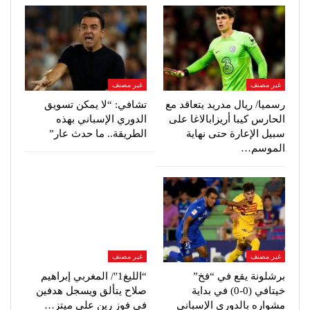
غير مصنف
غير مصنف
رسميا/ ريال مدريد يتعاقد مع
تشافي: “لا يمكن تسويق
الحارس كيبا أريزابالاغا على
الدوري الإسباني بهذه
سبيل الإعارة حتى نهاية
الطريقة.. ما حدث عار”
الموسم…
غير مصنف
غير مصنف
برشلونة يقع في “فخ”
“الليغ1″/ المغربي إبراهيم
خيتافي (0-0) في بداية
صلاح يتألق ويسجل هدفين
مشواره بالدوري الإسباني
في فوز رين على ميتز…