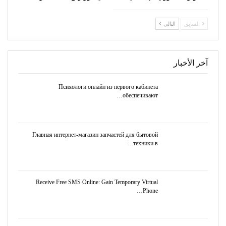
السابق
التالي
آخر الأخبار
Психологи онлайн из первого кабинета
обеспечивают…
Главная интернет-магазин запчастей для бытовой
техники в…
Receive Free SMS Online: Gain Temporary Virtual
Phone…