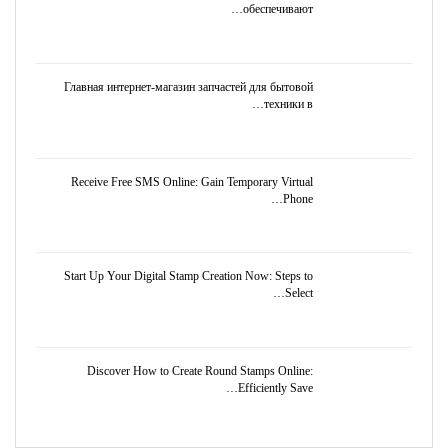
обеспечивают…
Главная интернет-магазин запчастей для бытовой
техники в…
Receive Free SMS Online: Gain Temporary Virtual
Phone…
Start Up Your Digital Stamp Creation Now: Steps to
Select…
Discover How to Create Round Stamps Online:
Efficiently Save…