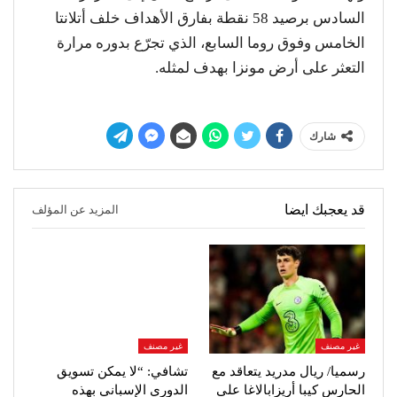
السادس برصيد 58 نقطة بفارق الأهداف خلف أتلانتا
الخامس وفوق روما السابع، الذي تجرّع بدوره مرارة
التعثر على أرض مونزا بهدف لمثله.
شارك
قد يعجبك ايضا
المزيد عن المؤلف
غير مصنف
غير مصنف
رسميا/ ريال مدريد يتعاقد مع
تشافي: “لا يمكن تسويق
الحارس كيبا أريزابالاغا على
الدوري الإسباني بهذه