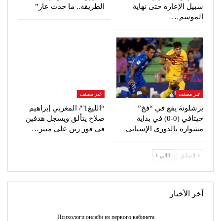
سبيل الإعارة حتى نهاية
الطريقة.. ما حدث عار”
الموسم…
غير مصنف
غير مصنف
برشلونة يقع في “فخ”
“الليغ1″/ المغربي إبراهيم
خيتافي (0-0) في بداية
صلاح يتألق ويسجل هدفين
مشواره بالدوري الإسباني
في فوز رين على ميتز…
السابق
التالي
آخر الأخبار
Психологи онлайн из первого кабинета