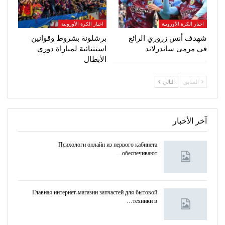
اخبار الكرة الأوروبية
اخبار الكرة الأوروبية
شهدف أنس زروري الرائع
برشلونة بشروط وقوانين
في مرمى ساندرلاند
استثنائية لمباراة دوري
الأبطال
السابق
التالي
آخر الأخبار
Психологи онлайн из первого кабинета
обеспечивают…
Главная интернет-магазин запчастей для бытовой
техники в…