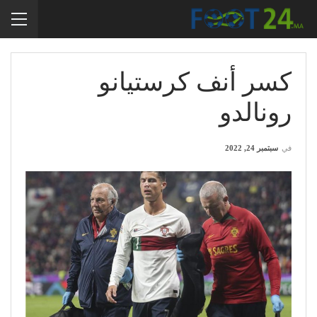
كسر أنف كرستيانو
رونالدو
في
سبتمبر 24, 2022