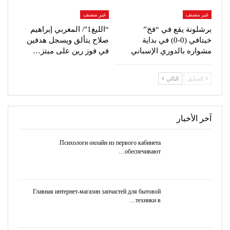
غير مصنف
غير مصنف
برشلونة يقع في “فخ”
“الليغ1″/ المغربي إبراهيم
خيتافي (0-0) في بداية
صلاح يتألق ويسجل هدفين
مشواره بالدوري الإسباني
في فوز رين على ميتز…
السابق
التالي
آخر الأخبار
Психологи онлайн из первого кабинета
обеспечивают…
Главная интернет-магазин запчастей для бытовой
техники в…