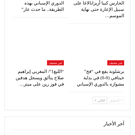
الحارس كيبا أريزابالاغا على
الدوري الإسباني بهذه
سبيل الإعارة حتى نهاية
الطريقة.. ما حدث عار”
الموسم…
غير مصنف
غير مصنف
برشلونة يقع في “فخ”
“الليغ1″/ المغربي إبراهيم
خيتافي (0-0) في بداية
صلاح يتألق ويسجل هدفين
مشواره بالدوري الإسباني
في فوز رين على ميتز…
السابق
التالي
آخر الأخبار