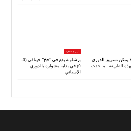
غير مصنف
ا يمكن تسويق الدوري
برشلونة يقع في “فخ” خيتافي (0-
هذه الطريقة.. ما حدث
0) في بداية مشواره بالدوري
الإسباني