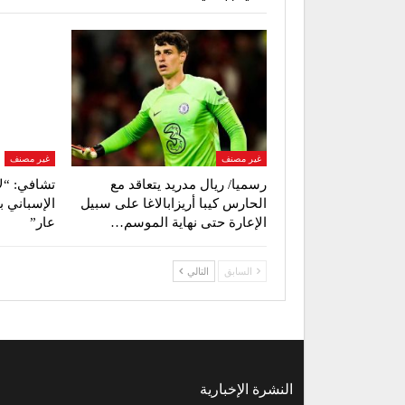
غير مصنف
غير مصنف
رسميا/ ريال مدريد يتعاقد مع
تشافي: “ل
الحارس كيبا أريزابالاغا على سبيل
الإسباني ب
الإعارة حتى نهاية الموسم…
عار”
السابق
التالي
النشرة الإخبارية