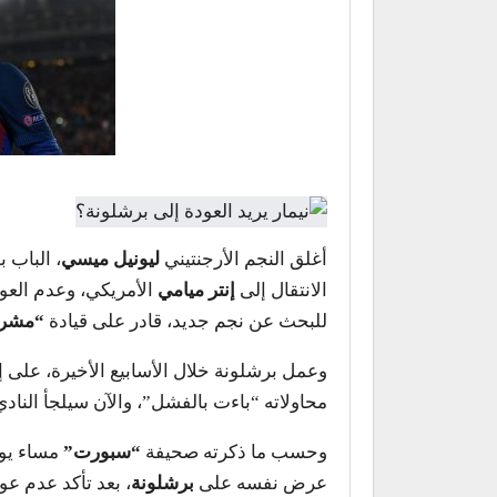
أغلق النجم الأرجنتيني
ليونيل ميسي
، الباب 
الانتقال إلى
إنتر ميامي
الأمريكي، وعدم العود
للبحث عن نجم جديد، قادر على قيادة
“مشرو
وعمل برشلونة خلال الأسابيع الأخيرة، على إ
محاولاته “باءت بالفشل”، والآن سيلجأ الناد
وحسب ما ذكرته صحيفة
“سبورت”
مساء يومه
عرض نفسه على
برشلونة
، بعد تأكد عدم ع