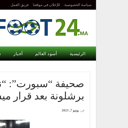
سياسة الخصوصية
للإعلان في موقعنا
فريق العمل
الرئيسية
أسود العالم
أخبار
د
صحيفة “سبورت”: “ن
برشلونة بعد قرار م
في
يونيو 7, 2023