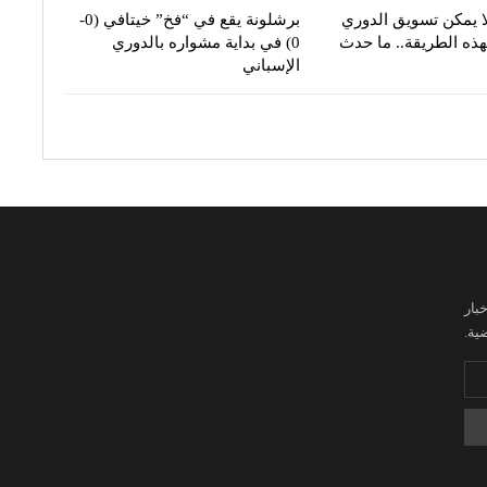
ا يمكن تسويق الدوري
برشلونة يقع في “فخ” خيتافي (0-
هذه الطريقة.. ما حدث
0) في بداية مشواره بالدوري
الإسباني
بار
ية.