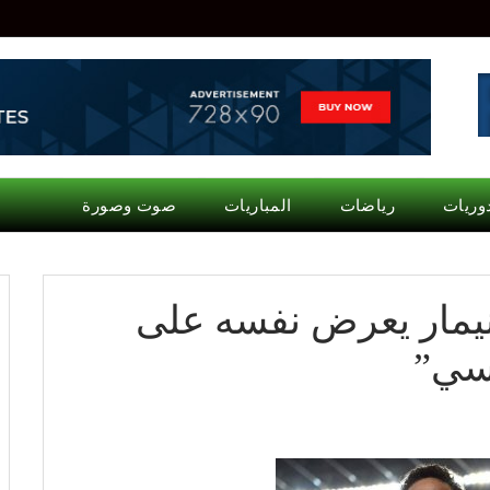
وريات
رياضات
المباريات
صوت وصورة
يمار يعرض نفسه على
يسي”