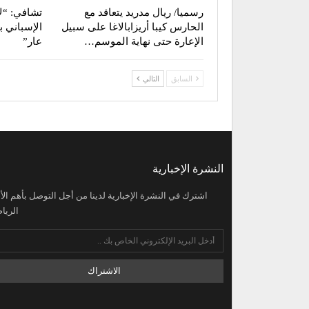
رسميا/ ريال مدريد يتعاقد مع
تشافي: “ل
الحارس كيبا أريزابالاغا على سبيل
الإسباني ب
الإعارة حتى نهاية الموسم…
عار”
السابق
التالي
النشرة الإخبارية
اشترك في النشرة الإخبارية لدينا من أجل التوصل بأهم الأخ
الرياض
الاشتراك