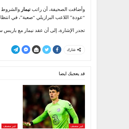
وأضافت الصحيفة، أن راتب
نيمار
والشروط ا
“عودة” اللاعب البرازيلي “صعبة”، في انتظار
تجدر الإشارة، إلى أن عقد نيمار مع باريس سان جيرمان،
شارك
قد يعجبك ايضا
غير مصنف
غير مصنف