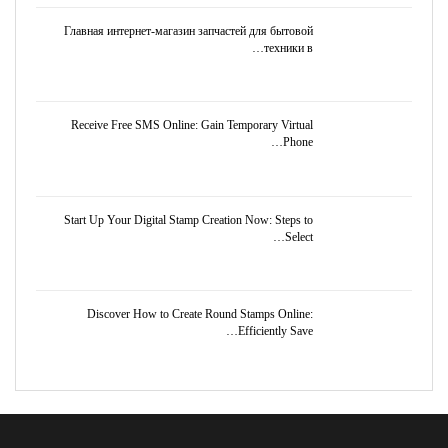
Главная интернет-магазин запчастей для бытовой
техники в…
Receive Free SMS Online: Gain Temporary Virtual
Phone…
Start Up Your Digital Stamp Creation Now: Steps to
Select…
Discover How to Create Round Stamps Online:
Efficiently Save…