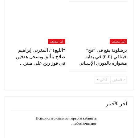
غير مصنف
غير مصنف
برشلونة يقع في “فخ”
“الليغ1″/ المغربي إبراهيم
خيتافي (0-0) في بداية
صلاح يتألق ويسجل هدفين
مشواره بالدوري الإسباني
في فوز رين على ميتز…
السابق
التالي
آخر الأخبار
Психологи онлайн из первого кабинета
обеспечивают…