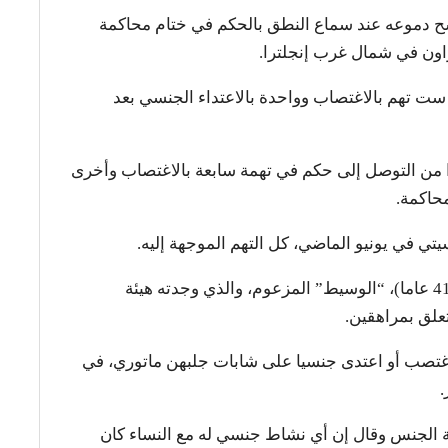
ركبتيه ومسح دموعه عند سماع النطق بالحكم في ختام محاكمة
اون في شمال غرب إنجلترا.
ست تهم بالاغتصاب وواحدة بالاعتداء الجنسي بعد
ا من التوصل إلى حكم في تهمة سابعة بالاغتصاب وأخرى
محاكمة.
ي في يونيو الماضي، كل التهم الموجهة إليه.
واتهم مندي إلى جانب لويس ساها ماتوري (41 عاما)، “الوسيط” المزعوم، والذي وجدته هيئة
علق بمراهقين.
واغتصب أو اعتدى جنسيا على شابات جلبهن ماتوري، في
.
 الجنس وقال إن أي نشاط جنسي له مع النساء كان