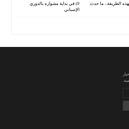
هذه الطريقة.. ما حدث
0) في بداية مشواره بالدوري
الإسباني
بار
ية.