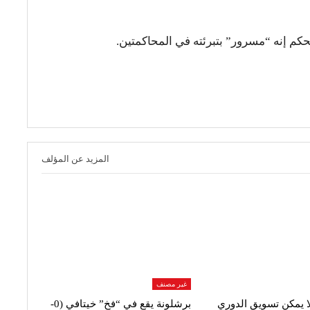
كم إنه “مسرور” بتبرئته في المحاكمتين.
المزيد عن المؤلف
غير مصنف
ا يمكن تسويق الدوري
برشلونة يقع في “فخ” خيتافي (0-