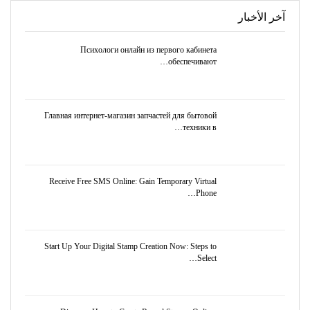
آخر الأخبار
Психологи онлайн из первого кабинета
обеспечивают…
Главная интернет-магазин запчастей для бытовой
техники в…
Receive Free SMS Online: Gain Temporary Virtual
Phone…
Start Up Your Digital Stamp Creation Now: Steps to
Select…