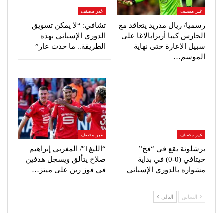
غير مصنف
غير مصنف
رسميا/ ريال مدريد يتعاقد مع
تشافي: “لا يمكن تسويق
الحارس كيبا أريزابالاغا على
الدوري الإسباني بهذه
سبيل الإعارة حتى نهاية
الطريقة.. ما حدث عار”
الموسم…
غير مصنف
غير مصنف
برشلونة يقع في “فخ”
“الليغ1″/ المغربي إبراهيم
خيتافي (0-0) في بداية
صلاح يتألق ويسجل هدفين
مشواره بالدوري الإسباني
في فوز رين على ميتز…
السابق
التالي