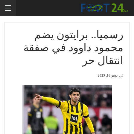
رسميا.. برايتون يضم
محمود داوود في صفقة
انتقال حر
في
يونيو 16, 2023