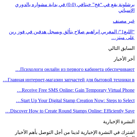
برشلونة يقع في “فخ” خيتافي (0-0) في بداية مشواره بالدوري
الإسباني
غير مصنف
“الليغ1″/ المغربي إبراهيم صلاح يتألق ويسجل هدفين في فوز رين
على ميتز…
السابق
التالي
آخر الأخبار
Психологи онлайн из первого кабинета обеспечивают…
Главная интернет-магазин запчастей для бытовой техники в…
Receive Free SMS Online: Gain Temporary Virtual Phone…
Start Up Your Digital Stamp Creation Now: Steps to Select…
Discover How to Create Round Stamps Online: Efficiently Save…
النشرة الإخبارية
اشترك في النشرة الإخبارية لدينا من أجل التوصل بأهم الأخبار