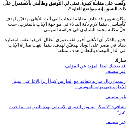
وقّعت على مقابلة كبيرة، تمنى لي التوفيق وطالبني بالاستمرار على
ذات النسق، إنه متواضع للغاية”.
وكان شوبير قد خاض مقابلة الذهاب التي آلت للأهلي بهدفيْن لهدف
كأساسي، بينما لازم دكة البدلاء في مواجهة الإياب بالمغرب، حيث
حلّ مكانه محمد الشناوي في حراسة المرمى.
جدير بالذكر أن الأهلي أحرز لقب دوري أبطال أفريقيا عقب انتصاره
ذهابا في مصر على الوداد بهدفيْن لهدف، بينما انتهت مباراة الإياب
في الدار البيضاء بالتعادل هدف لمثله.
شارك
قد يعجبك ايضا
المزيد عن المؤلف
غير مصنف
رسميا/ ريال مدريد يتعاقد مع الحارس كيبا أريزابالاغا على سبيل
الإعارة حتى نهاية الموسم…
غير مصنف
تشافي: “لا يمكن تسويق الدوري الإسباني بهذه الطريقة.. ما حدث
عار”
غير مصنف