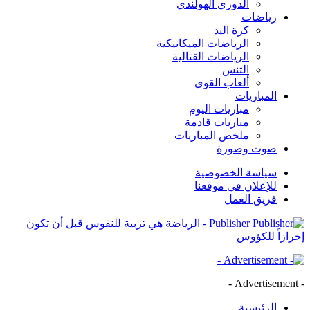
الدوري الهولندي
رياضات
كرة اليد
الرياضات الميكانيكية
الرياضات القتالية
التنس
ألعاب القوى
المباريات
مباريات اليوم
مباريات قادمة
ملخص المباريات
صوت وصورة
سياسة الخصوصية
للإعلان في موقعنا
فريق العمل
Publisher - الرياضة هي تربية للنفوس قبل أن تكون
إحرازاً للكؤوس
- Advertisement -
الرئيسية