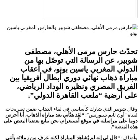
تحدّث حارس مرمى الأهلي، مصطفى
شوبير، عن الرسالة التي توصّل بها من
الدولي المغربي ياسين بونو، في أعقاب
مباراة ذهاب نهائي دوري أبطال أفريقيا بين
الفريق المصري ونظيره الوداد الرياضي،
على أرضية “ملعب القاهرة الدولي”.
وقال شوبير الذي شارك كأساسي في لقاء الذهاب ضمن تصريحات
لقناة “أون تايم سبورتس”:
“لقد هنّأني بعد مباراة الذهاب، أنا أحرص
دوما على مراسلته في موقع أنستغرام، نحن نتابع بعضنا البعض على
هذه المنصة”.
وأضاف:
“قال لي إنه لم يُشاهد المباراة لكنه عرف من زملائه بأنني