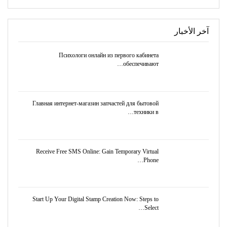
آخر الأخبار
Психологи онлайн из первого кабинета
обеспечивают…
Главная интернет-магазин запчастей для бытовой
техники в…
Receive Free SMS Online: Gain Temporary Virtual
Phone…
Start Up Your Digital Stamp Creation Now: Steps to
Select…