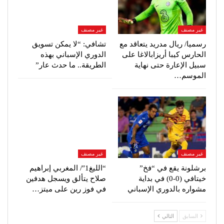
غير مصنف
غير مصنف
رسميا/ ريال مدريد يتعاقد مع
تشافي: “لا يمكن تسويق
الحارس كيبا أريزابالاغا على
الدوري الإسباني بهذه
سبيل الإعارة حتى نهاية
الطريقة.. ما حدث عار”
الموسم…
غير مصنف
غير مصنف
برشلونة يقع في “فخ”
“الليغ1″/ المغربي إبراهيم
خيتافي (0-0) في بداية
صلاح يتألق ويسجل هدفين
مشواره بالدوري الإسباني
في فوز رين على ميتز…
السابق
التالي