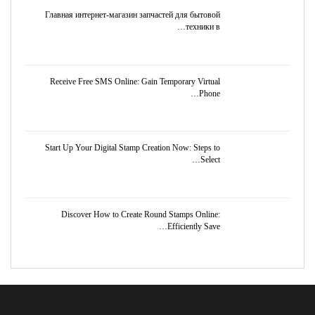
Главная интернет-магазин запчастей для бытовой
техники в…
Receive Free SMS Online: Gain Temporary Virtual
Phone…
Start Up Your Digital Stamp Creation Now: Steps to
Select…
Discover How to Create Round Stamps Online:
Efficiently Save…