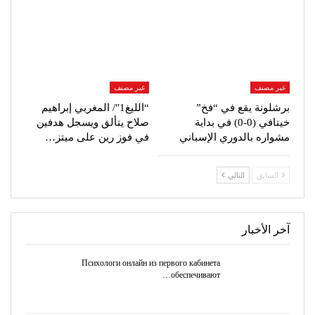
غير مصنف
غير مصنف
برشلونة يقع في “فخ”
“الليغ1″/ المغربي إبراهيم
خيتافي (0-0) في بداية
صلاح يتألق ويسجل هدفين
مشواره بالدوري الإسباني
في فوز رين على ميتز…
السابق
التالي
آخر الأخبار
Психологи онлайн из первого кабинета
обеспечивают…