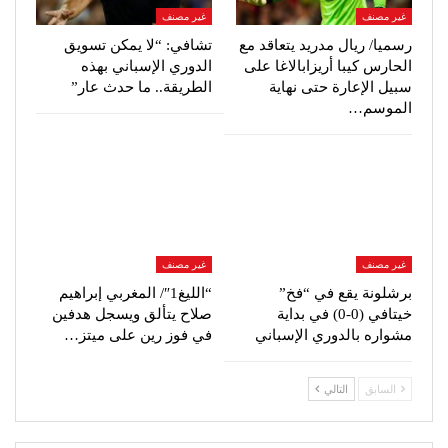
غير مصنف
غير مصنف
رسميا/ ريال مدريد يتعاقد مع
تشافي: “لا يمكن تسويق
الحارس كيبا أريزابالاغا على
الدوري الإسباني بهذه
سبيل الإعارة حتى نهاية
الطريقة.. ما حدث عار”
الموسم…
غير مصنف
غير مصنف
برشلونة يقع في “فخ”
“الليغ1″/ المغربي إبراهيم
خيتافي (0-0) في بداية
صلاح يتألق ويسجل هدفين
مشواره بالدوري الإسباني
في فوز رين على ميتز…
السابق
التالي