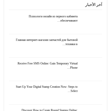
آخر الأخبار
Психологи онлайн из первого кабинета
обеспечивают…
Главная интернет-магазин запчастей для бытовой
техники в…
Receive Free SMS Online: Gain Temporary Virtual
Phone…
Start Up Your Digital Stamp Creation Now: Steps to
Select…
Discover How to Create Round Stamps Online: