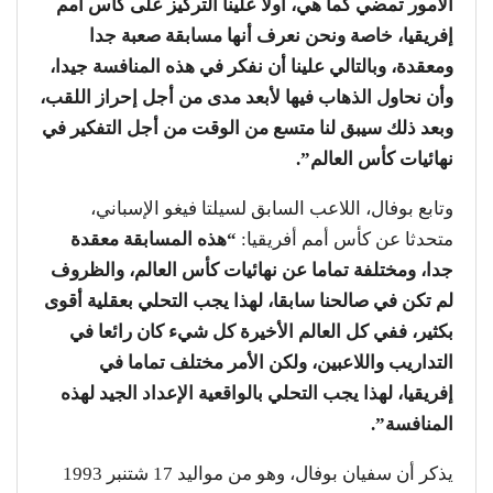
الأمور تمضي كما هي، أولا علينا التركيز على كأس أمم
إفريقيا، خاصة ونحن نعرف أنها مسابقة صعبة جدا
ومعقدة، وبالتالي علينا أن نفكر في هذه المنافسة جيدا،
وأن نحاول الذهاب فيها لأبعد مدى من أجل إحراز اللقب،
وبعد ذلك سيبق لنا متسع من الوقت من أجل التفكير في
نهائيات كأس العالم”.
وتابع بوفال، اللاعب السابق لسيلتا فيغو الإسباني،
متحدثا عن كأس أمم أفريقيا:
“هذه المسابقة معقدة
جدا، ومختلفة تماما عن نهائيات كأس العالم، والظروف
لم تكن في صالحنا سابقا، لهذا يجب التحلي بعقلية أقوى
بكثير، ففي كل العالم الأخيرة كل شيء كان رائعا في
التداريب واللاعبين، ولكن الأمر مختلف تماما في
إفريقيا، لهذا يجب التحلي بالواقعية الإعداد الجيد لهذه
المنافسة”.
يذكر أن سفيان بوفال، وهو من مواليد 17 شتنبر 1993