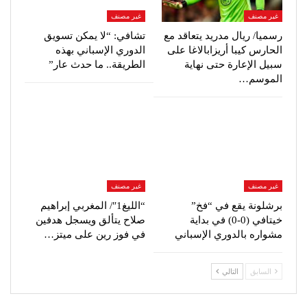
غير مصنف
غير مصنف
رسميا/ ريال مدريد يتعاقد مع
تشافي: “لا يمكن تسويق
الحارس كيبا أريزابالاغا على
الدوري الإسباني بهذه
سبيل الإعارة حتى نهاية
الطريقة.. ما حدث عار”
الموسم…
غير مصنف
غير مصنف
برشلونة يقع في “فخ”
“الليغ1″/ المغربي إبراهيم
خيتافي (0-0) في بداية
صلاح يتألق ويسجل هدفين
مشواره بالدوري الإسباني
في فوز رين على ميتز…
السابق
التالي