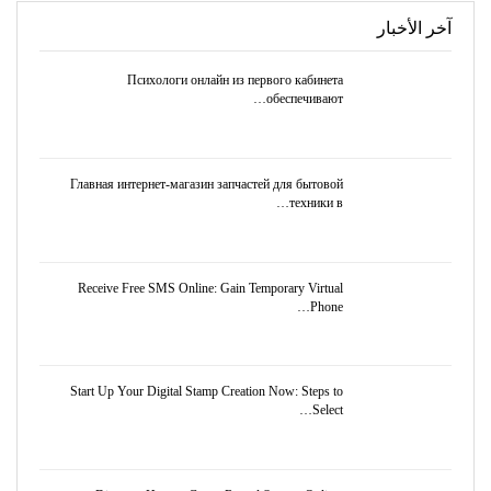
آخر الأخبار
Психологи онлайн из первого кабинета
обеспечивают…
Главная интернет-магазин запчастей для бытовой
техники в…
Receive Free SMS Online: Gain Temporary Virtual
Phone…
Start Up Your Digital Stamp Creation Now: Steps to
Select…