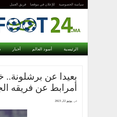
سياسة الخصوصية
للإعلان في موقعنا
فريق العمل
الرئيسية
أسود العالم
أخبار
د
بعيدا عن برشلونة..
أمرابط عن فريقه الج
في
يونيو 22, 2023