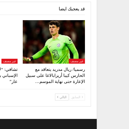
قد يعجبك ايضا
غير مصنف
غير مصنف
رسميا/ ريال مدريد يتعاقد مع
تشافي: “ل
الحارس كيبا أريزابالاغا على سبيل
الإسباني ب
الإعارة حتى نهاية الموسم…
عار”
السابق
التالي