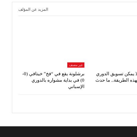
المزيد عن المؤلف
غير مصنف
ا يمكن تسويق الدوري
برشلونة يقع في “فخ” خيتافي (0-
هذه الطريقة.. ما حدث
0) في بداية مشواره بالدوري
الإسباني