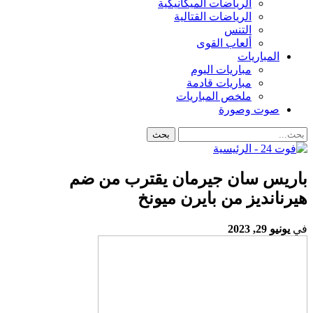
الرياضات الميكانيكية
الرياضات القتالية
التنس
ألعاب القوى
المباريات
مباريات اليوم
مباريات قادمة
ملخص المباريات
صوت وصورة
باريس سان جيرمان يقترب من ضم
هيرنانديز من بايرن ميونخ
في
يونيو 29, 2023