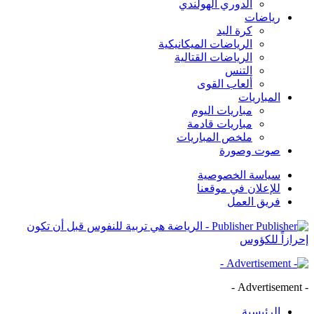
الدوري الهولندي
رياضات
كرة اليد
الرياضات الميكانيكية
الرياضات القتالية
التنس
ألعاب القوى
المباريات
مباريات اليوم
مباريات قادمة
ملخص المباريات
صوت وصورة
سياسة الخصوصية
للإعلان في موقعنا
فريق العمل
Publisher - الرياضة هي تربية للنفوس قبل أن تكون
إحرازاً للكؤوس
- Advertisement -
الرئيسية