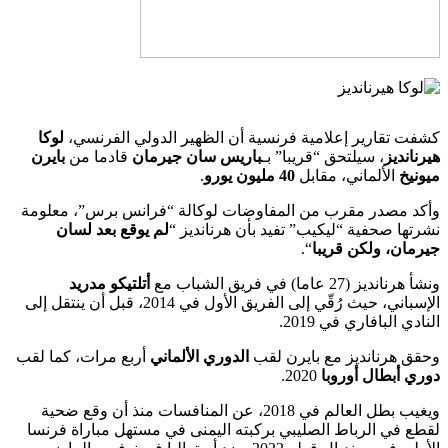
كشفت تقارير إعلامية فرنسية أن الظهير الدولي الفرنسي،
لوكا
هيرنانديز
، سيلتحق “قريبا” بـ
باريس سان جيرمان
قادما من
بايرن
ميونيخ
الألماني، مقابل
40 مليون يورو
.
وأكد مصدر مقرب من المفاوضات لوكالة “فرانس برس”، معلومة
نشرتها صحفية “ليكيب” تفيد بأن هرنانديز “
لم يوقع بعد لسان
جيرمان، ولكن قريبا
“.
ونشأ هرنانديز (27 عاما) في فريق الشباب مع
أتلتيكو مدريد
الإسباني، حيث رُقّي إلى الفريق الأول في 2014، قبل أن ينتقل إلى
النادي البافاري في 2019.
وحقق هرنانديز مع بايرن لقب
الدوري الألماني
أربع مرات، كما لقب
دوري أبطال أوروبا
2020.
ويغيب بطل العالم في 2018، عن المنافسات منذ أن وقع ضحية
لقطع في الرباط الصليبي بركبته اليمنى في مستهل مباراة فرنسا