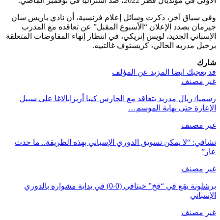
الأولى في مونديال قطر 2022، ضد أستراليا في نوفمبر الماضي.
وفي سياق آخر، ذكرت وسائل إعلام فرنسية، أن نادي باريس سان
جيرمان بصدد الإعلان “الأسبوع المقبل” عن تعاقده مع المدرب
الإسباني الجديد، لويس إنريكي، في انتظار إنهاء المفاوضات المتعلقة
برحيل مدربه الحالي، كريستوف غالتييه.
شارك
قد يعجبك ايضا
المزيد عن المؤلف
غير مصنف
رسميا/ ريال مدريد يتعاقد مع الحارس كيبا أريزابالاغا على سبيل
الإعارة حتى نهاية الموسم…
غير مصنف
تشافي: “لا يمكن تسويق الدوري الإسباني بهذه الطريقة.. ما حدث
عار”
غير مصنف
برشلونة يقع في “فخ” خيتافي (0-0) في بداية مشواره بالدوري
الإسباني
غير مصنف