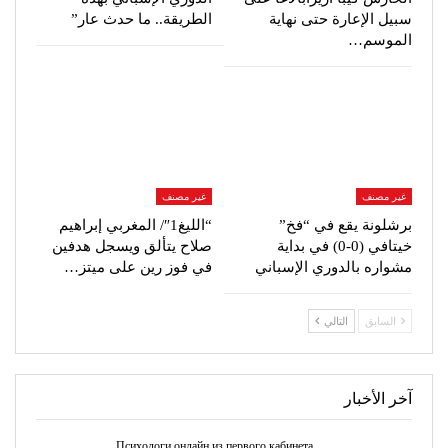
سبيل الإعارة حتى نهاية
الطريقة.. ما حدث عار”
الموسم…
غير مصنف
غير مصنف
برشلونة يقع في “فخ”
“الليغ1″/ المغربي إبراهيم
خيتافي (0-0) في بداية
صلاح يتألق ويسجل هدفين
مشواره بالدوري الإسباني
في فوز رين على ميتز…
السابق
التالي
آخر الأخبار
Психологи онлайн из первого кабинета