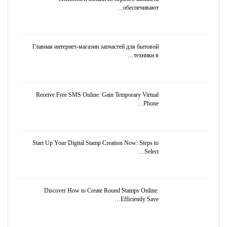
обеспечивают…
Главная интернет-магазин запчастей для бытовой
техники в…
Receive Free SMS Online: Gain Temporary Virtual
Phone…
Start Up Your Digital Stamp Creation Now: Steps to
Select…
Discover How to Create Round Stamps Online:
Efficiently Save…