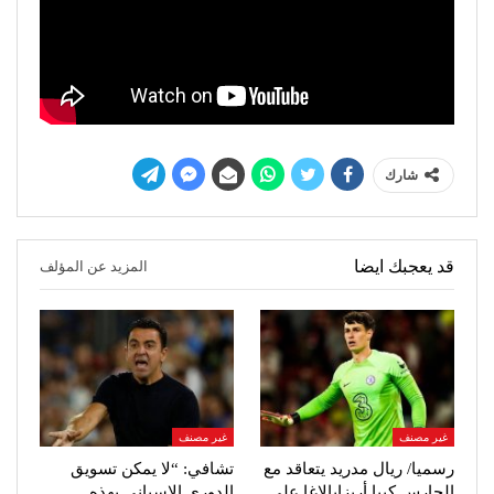
شارك
قد يعجبك ايضا
المزيد عن المؤلف
غير مصنف
غير مصنف
رسميا/ ريال مدريد يتعاقد مع
تشافي: “لا يمكن تسويق
الحارس كيبا أريزابالاغا على
الدوري الإسباني بهذه