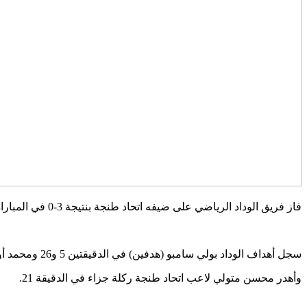
فاز فريق الوداد الرياضي على ضيفه اتحاد طنجة بنتيجة 3-0 في المباراة التي جمعتهما اليوم الثلاثاء، بملعب مركب محمد الخامس بالدارالبيضاء، وذلك برسم الجولة 20 من البطولة الإحترافية لكرة القدم إنوي.
سجل أهداف الوداد بولي سامبو (هدفين) في الدقيقتين 5 و26 ومحمد أوناجم في الدقيقة 33.
وأهدر محسن متولي لاعب اتحاد طنجة ركلة جزاء في الدقيقة 21.