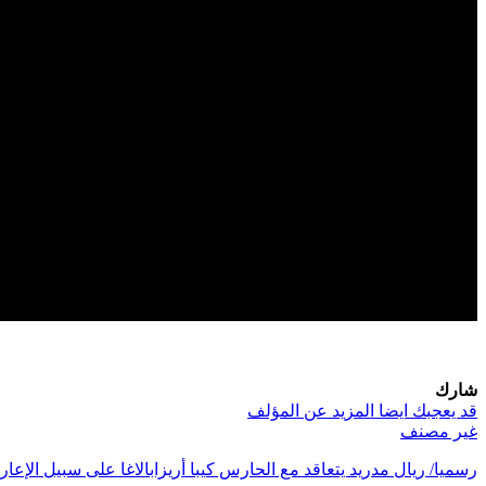
شارك
قد يعجبك ايضا
المزيد عن المؤلف
غير مصنف
رسميا/ ريال مدريد يتعاقد مع الحارس كيبا أريزابالاغا على سبيل الإع