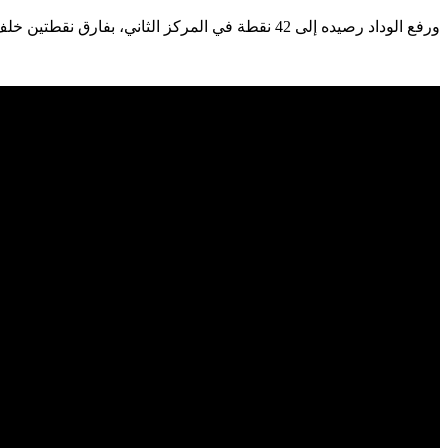
ورفع الوداد رصيده إلى 42 نقطة في المركز الثاني، بفارق نقطتين خلف الجيش الملكي، وتوقف رصيد اتحاد طنجة عند ثماني نقاط في المركز السادس عشر الأخير.