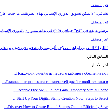
غير مصنف
تشافي: “لا يمكن تسويق الدوري الإسباني بهذه الطريقة.. ما حدث عار”
غير مصنف
برشلونة يقع في “فخ” خيتافي (0-0) في بداية مشواره بالدوري الإسباني
غير مصنف
“الليغ1″/ المغربي إبراهيم صلاح يتألق ويسجل هدفين في فوز رين على ميتز…
السابق
التالي
آخر الأخبار
Психологи онлайн из первого кабинета обеспечивают…
Главная интернет-магазин запчастей для бытовой техники в…
Receive Free SMS Online: Gain Temporary Virtual Phone…
Start Up Your Digital Stamp Creation Now: Steps to Select…
Discover How to Create Round Stamps Online: Efficiently Save…