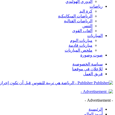
الدوري الهولندي
رياضات
كرة اليد
الرياضات الميكانيكية
الرياضات القتالية
التنس
ألعاب القوى
المباريات
مباريات اليوم
مباريات قادمة
ملخص المباريات
صوت وصورة
سياسة الخصوصية
للإعلان في موقعنا
فريق العمل
Publisher - الرياضة هي تربية للنفوس قبل أن تكون إحرازاً للكؤوس
- Advertisement -
الرئيسية
أسود العالم