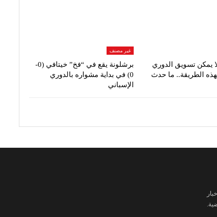
غير مصنف
ا يمكن تسويق الدوري
برشلونة يقع في “فخ” خيتافي (0-
هذه الطريقة.. ما حدث
0) في بداية مشواره بالدوري
الإسباني
بار
ية.