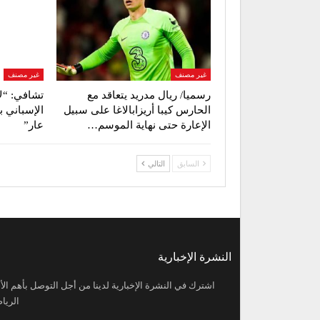
غير مصنف
غير مصنف
رسميا/ ريال مدريد يتعاقد مع
تشافي: “ل
الحارس كيبا أريزابالاغا على سبيل
الإسباني ب
الإعارة حتى نهاية الموسم…
عار”
السابق
التالي
النشرة الإخبارية
اشترك في النشرة الإخبارية لدينا من أجل التوصل بأهم الأخ
الرياض