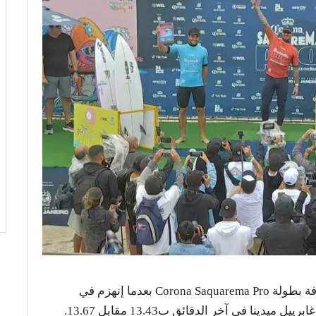
إكتفى السورفر المغربي رمزي بوخيام بوصافة بطولة Corona Saquarema Pro بعدما إنهزم في
المواجهة النهائية أمام بطل العالم البرازيلي غابرييل ميدينا في آخر الدقائق ب13.43 مقابل 13.67.