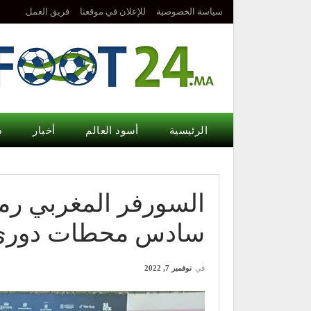
سياسة الخصوصية
للإعلان في موقعنا
فريق العمل
الرئيسية
أسود العالم
أخبار
د
السورفر المغربي رم
سادس محطات دوري ال
في
نوفمبر 7, 2022