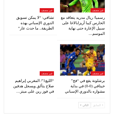
غير مصنف
غير مصنف
رسميا/ ريال مدريد يتعاقد مع
تشافي: “لا يمكن تسويق
الحارس كيبا أريزابالاغا على
الدوري الإسباني بهذه
سبيل الإعارة حتى نهاية
الطريقة.. ما حدث عار”
الموسم…
غير مصنف
غير مصنف
برشلونة يقع في “فخ”
“الليغ1″/ المغربي إبراهيم
خيتافي (0-0) في بداية
صلاح يتألق ويسجل هدفين
مشواره بالدوري الإسباني
في فوز رين على ميتز…
السابق
التالي