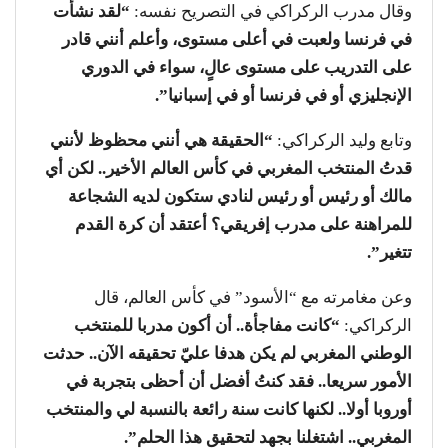
وقال مدرب الركراكي في التصريح نفسه:
“لقد نشأت
في فرنسا ولعبت في أعلى مستوى، وأعلم أنني قادر
على التدريب على مستوى عالٍ، سواء في الدوري
الإنجليزي أو في فرنسا أو في إسبانيا”.
وتابع وليد الركراكي:
“الحقيقة هي أنني محظوظ لأنني
قدتُ المنتخب المغربي في كأس العالم الأخير.. لكن أي
مالك أو رئيس أو رئيس لنادي ستكون لديه الشجاعة
للمراهنة على مدرب إفريقي؟ أعتقد أن كرة القدم
تتغير”.
وعن مغامرته مع “الأسود” في كأس العالم، قال
الركراكي:
“كانت مفاجأة.. أن أكون مدربا للمنتخب
الوطني المغربي لم يكن هدفا عليّ تحقيقه الآن.. حدثت
الأمور سريعا.. فقد كنتُ أفضل أن أحظى بتجربة في
أوروبا أولا.. لكنها كانت سنة رائعة بالنسبة لي والمنتخب
المغربي.. اشتغلنا بجهد لتحقيق هذا الحلم”.