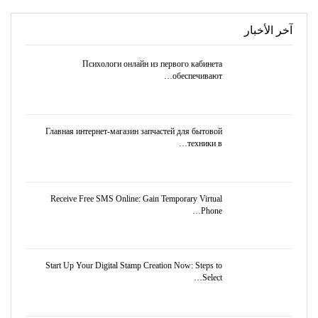
آخر الأخبار
Психологи онлайн из первого кабинета
обеспечивают…
Главная интернет-магазин запчастей для бытовой
техники в…
Receive Free SMS Online: Gain Temporary Virtual
Phone…
Start Up Your Digital Stamp Creation Now: Steps to
Select…