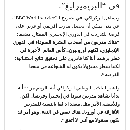
في “البريميرليغ”.
وتساءل الركراكي، في تصريح لـ”BBC World service”،
عن متى يمكن أن يحصل مدرب أفريقي أو عربي على
فرصة للتدريب في الدوري الإنجليزي الممتاز، مضيفا:
“هناك مدربون من أصحاب البشرة السوداء في الدوري
الإنجليزي، لكنهم أوروبيون.. كأس العالم الأخيرة في
قطر برهنت أننا كنا قادرين على تحقيق نتائج استثنائية؛
لكننا ننتظر مسؤولا تكون له الشجاعة في منحنا
الفرصة”.
واعتبر الناخب الوطني الركراكي أنه بالرغم من:
“أنه
بدأنا نشاهد مدربين سودا في إنجلترا وفرنسا.. لكن،
وللأسف، الأمر يظل معقدا دائما بالنسبة للمدربين
الأفارقة في أوروبا.. هناك نقص في الثقة، وهو أمر قد
يكون معقولا مع أنني لا أتفق”.