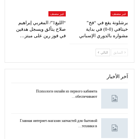
غير مصنف
غير مصنف
برشلونة يقع في “فخ”
“الليغ1″/ المغربي إبراهيم
خيتافي (0-0) في بداية
صلاح يتألق ويسجل هدفين
مشواره بالدوري الإسباني
في فوز رين على ميتز…
السابق
التالي
آخر الأخبار
Психологи онлайн из первого кабинета
обеспечивают…
Главная интернет-магазин запчастей для бытовой
техники в…