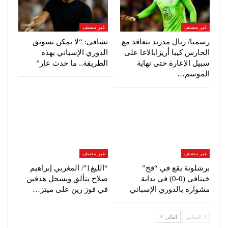
غير مصنف
غير مصنف
رسميا/ ريال مدريد يتعاقد مع
تشافي: “لا يمكن تسويق
الحارس كيبا أريزابالاغا على
الدوري الإسباني بهذه
سبيل الإعارة حتى نهاية
الطريقة.. ما حدث عار”
الموسم…
غير مصنف
غير مصنف
برشلونة يقع في “فخ”
“الليغ1″/ المغربي إبراهيم
خيتافي (0-0) في بداية
صلاح يتألق ويسجل هدفين
مشواره بالدوري الإسباني
في فوز رين على ميتز…
السابق
التالي