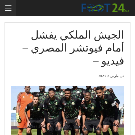
الجيش الملكي يفشل
أمام فيوتشر المصري –
فيديو –
في
مارس 8, 2023