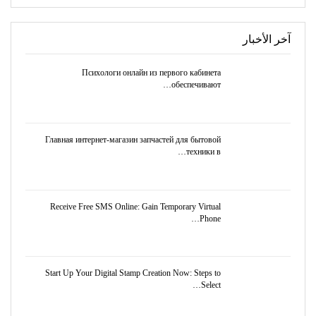
آخر الأخبار
Психологи онлайн из первого кабинета
обеспечивают…
Главная интернет-магазин запчастей для бытовой
техники в…
Receive Free SMS Online: Gain Temporary Virtual
Phone…
Start Up Your Digital Stamp Creation Now: Steps to
Select…