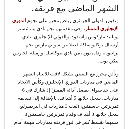
الشهر الماضي مع فريقه.
وتفوق الدولي الجزائري رياض محرز على نجوم
الدوري
الإنجليزي الممتاز
، وفي مقدمتهم نجم نادي مانشستر
يوناتيد ماركوس راشفود، والدولي الإنجليزي لنادي
أرسنال بوكايو ساكا، فضلا عن سولي مارش نجم
برايتون، ودان بورن من نادي نيوكاسل، وزميله الحارس
نيكي بوب.
وتألق محرز مع السيتي بشكل لافت للانتباه الشهر
الماضي في مباريات الدوري الإنجليزي وكأس الاتحاد
على حد سواء، بفضل أدائه المميز؛ إذ شارك في 6
مباريات، سجل خلالها 5 أهداف، بالإضافة إلى تقديمه
تمريرتين حاسمتين، (لعب 3 مباريات في البريميرليغ
سجل خلالها 3 أهداف وقدم تمريرتين حاسمتين)،
مسهما بقسط كبير في فوز فريقه بمباريات مهمة أمام