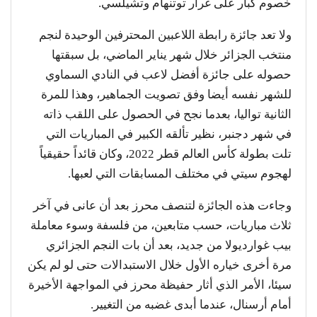
خصوم كبار على غرار توتنهام وتشيلسي.
ولا تعد جائزة رابطة اللاعبين المحترفين الوحيدة لنجم
منتخب الجزائر خلال شهر يناير الماضي، بل سبقتها
حصوله على جائزة أفضل لاعب في النادي السماوي
للشهر نفسه أيضا وفق تصويت الجماهير، وهذا للمرة
الثانية تواليا، بعدما نجح في الحصول على اللقب ذاته
في شهر دجنبر، نظير تألقه الكبير في المباريات التي
تلت بطولة كأس العالم قطر 2022، وكان قائداً حقيقياً
لهجوم سيتي في مختلف المسابقات التي لعبها.
وجاءت هذه الجائزة لتنصف محرز بعد أن عانى في آخر
ثلاث مباريات، حسب متابعين، من فلسفة وسوء معاملة
بيب غوارديولا من جديد، بعد أن بات النجم الجزائري
مرة أخرى خياره الأول خلال الاستبدالات حتى لو لم يكن
سيئا، الأمر الذي أثار حفيظة محرز في المواجهة الأخيرة
أمام أرسنال، عندما أبدى غضبه من التغيير.