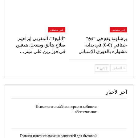
غير مصنف
غير مصنف
برشلونة يقع في “فخ”
“الليغ1″/ المغربي إبراهيم
خيتافي (0-0) في بداية
صلاح يتألق ويسجل هدفين
مشواره بالدوري الإسباني
في فوز رين على ميتز…
السابق
التالي
آخر الأخبار
Психологи онлайн из первого кабинета
обеспечивают…
Главная интернет-магазин запчастей для бытовой