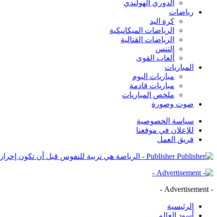
الدوري الهولندي
رياضات
كرة اليد
الرياضات الميكانيكية
الرياضات القتالية
التنس
ألعاب القوى
المباريات
مباريات اليوم
مباريات قادمة
ملخص المباريات
صوت وصورة
سياسة الخصوصية
للإعلان في موقعنا
فريق العمل
Publisher - الرياضة هي تربية للنفوس قبل أن تكون إحرازاً للكؤوس
- Advertisement -
الرئيسية
أسود العالم