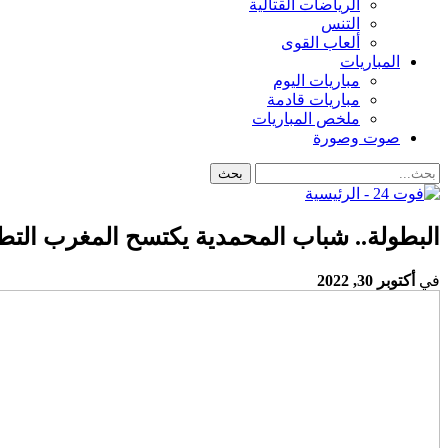
الرياضات القتالية
التنس
ألعاب القوى
المباريات
مباريات اليوم
مباريات قادمة
ملخص المباريات
صوت وصورة
البطولة.. شباب المحمدية يكتسح المغرب التط
في
أكتوبر 30, 2022