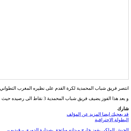
انتصر فريق شباب المحمدية لكرة القدم على نظيره المغرب التطواني بنتيجة (4-3) في مباراة الجولة السابعة من البطولة الاحترافية، التي جمعت بينهما م
و بعد هذا الفوز يضيف فريق شباب المحمدية 3 نقاط الى رصيده حيث و صل رصيده الى 11نقطة، في حين تجمدرصيد المغرب التطواني غي حدود 8 نقاط.
شارك
قد يعجبك ايضا
المزيد عن المؤلف
البطولة الاحترافية
الجيش الملكي يفوز خارج ميدانه ويلتحق بصدارة الدوري – فيديو –