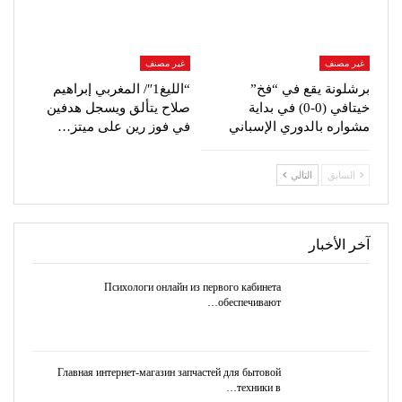
غير مصنف
غير مصنف
برشلونة يقع في “فخ”
“الليغ1″/ المغربي إبراهيم
خيتافي (0-0) في بداية
صلاح يتألق ويسجل هدفين
مشواره بالدوري الإسباني
في فوز رين على ميتز…
السابق
التالي
آخر الأخبار
Психологи онлайн из первого кабинета
обеспечивают…
Главная интернет-магазин запчастей для бытовой
техники в…