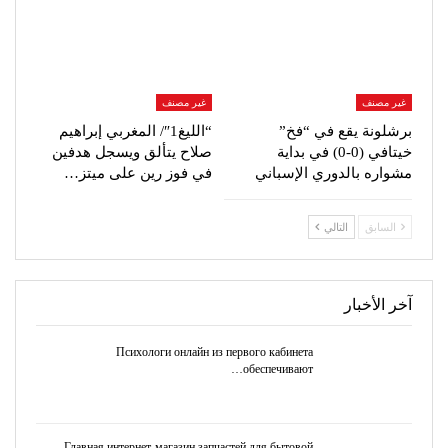
غير مصنف
غير مصنف
برشلونة يقع في “فخ”
“الليغ1″/ المغربي إبراهيم
خيتافي (0-0) في بداية
صلاح يتألق ويسجل هدفين
مشواره بالدوري الإسباني
في فوز رين على ميتز…
السابق
التالي
آخر الأخبار
Психологи онлайн из первого кабинета
обеспечивают…
Главная интернет-магазин запчастей для бытовой