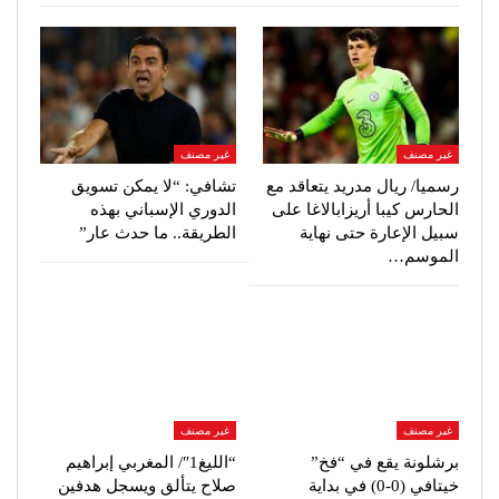
غير مصنف
غير مصنف
رسميا/ ريال مدريد يتعاقد مع
تشافي: “لا يمكن تسويق
الحارس كيبا أريزابالاغا على
الدوري الإسباني بهذه
سبيل الإعارة حتى نهاية
الطريقة.. ما حدث عار”
الموسم…
غير مصنف
غير مصنف
برشلونة يقع في “فخ”
“الليغ1″/ المغربي إبراهيم
خيتافي (0-0) في بداية
صلاح يتألق ويسجل هدفين