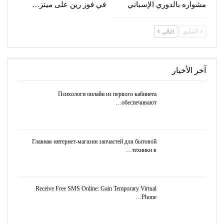
مشواره بالدوري الإسباني
في فوز رين على ميتز…
السابق
التالي
آخر الأخبار
Психологи онлайн из первого кабинета
обеспечивают…
Главная интернет-магазин запчастей для бытовой
техники в…
Receive Free SMS Online: Gain Temporary Virtual
Phone…