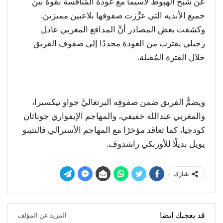
عن شبح الهبوط لاسيما مع عودة المُنافسة بقوة بين
جميع الأندية التي عزَّزت صفوفها بلاعبين مميزين.
وكشفت بعض المصادر أنَّ المدافع المغربي عادل
رحيلي يقترب من العودة مجددًا إلى صفوف الفريق
خلال الفترة المُقبلة.
ويضمُّ الفريق ضمن صفوفِه البرتغاليَّ جواو تيكسيرا،
والمغربي عبدالله خفيفي، والمهاجم الإيفواري جوناثان
كودجيا، كما تعاقد مؤخرًا مع المهاجم الأسترالي فالنتينو
يويل بديلًا للأوزبكي راشدوف.
شارك
قد يعجبك ايضا
المزيد عن المؤلف